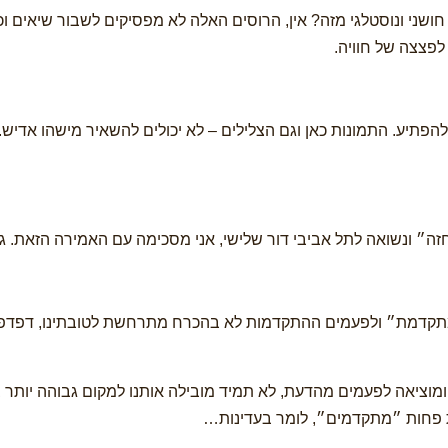
חושני ונוסטלגי מזה? אין, הרוסים האלה לא מפסיקים לשבור שיאים ו
פצצה של חוויה.
פתיע. התמונות כאן וגם הצלילים – לא יכולים להשאיר מישהו אדיש. 
״ ונשואה לתל אביבי דור שלישי, אני מסכימה עם האמירה הזאת. גם 
מתקדמת״ ולפעמים ההתקדמות לא בהכרח מתרחשת לטובתינו, דפדפו 
ציאה לפעמים מהדעת, לא תמיד מובילה אותנו למקום גבוהה יותר ב
ת פחות ״מתקדמים״, לומר בעדינות…